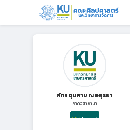
ภัทร ชุมสาย ณ อยุธยา
ภาควิชาภาษา