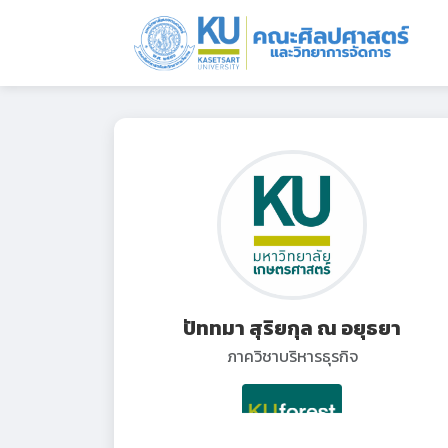
ปัททมา สุริยกุล ณ อยุธยา
ภาควิชาบริหารธุรกิจ