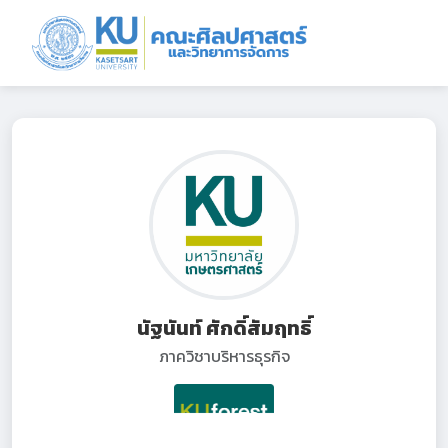
นัฐนันท์ ศักดิ์สัมฤทธิ์
ภาควิชาบริหารธุรกิจ